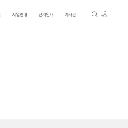
록
사업안내
단지안내
게시판
로그인
회원가입