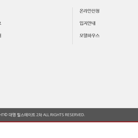
온라인신청
요
입지안내
내
모델하우스
HT© 대명 힐스테이트 2차 ALL RIGHTS RESERVED.